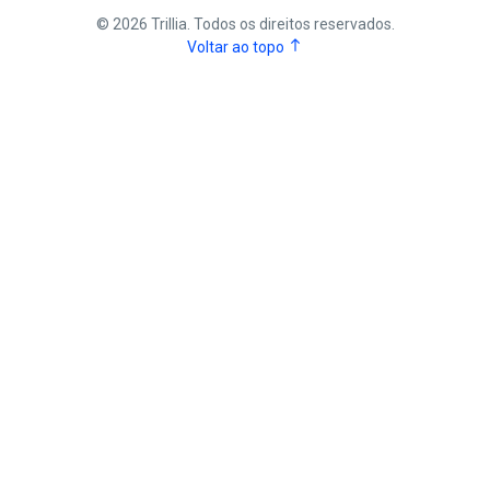
©
2026
Trillia. Todos os direitos reservados.
north
Voltar ao topo