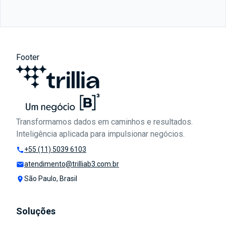
Footer
Transformamos dados em caminhos e resultados.
Inteligência aplicada para impulsionar negócios.
+55 (11) 5039 6103
call
atendimento@trilliab3.com.br
mail
São Paulo, Brasil
place
Soluções