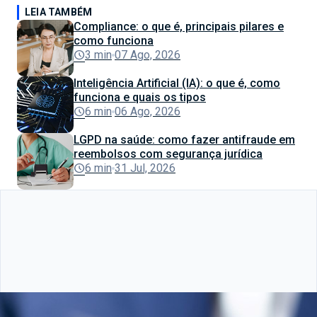
LEIA TAMBÉM
Compliance: o que é, principais pilares e
como funciona
schedule
3 min
07 Ago, 2026
Inteligência Artificial (IA): o que é, como
funciona e quais os tipos
schedule
6 min
06 Ago, 2026
LGPD na saúde: como fazer antifraude em
reembolsos com segurança jurídica
schedule
6 min
31 Jul, 2026