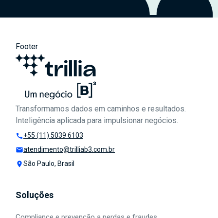
Footer
Transformamos dados em caminhos e resultados.
Inteligência aplicada para impulsionar negócios.
+55 (11) 5039 6103
call
atendimento@trilliab3.com.br
mail
São Paulo, Brasil
place
Soluções
Compliance e prevenção a perdas e fraudes