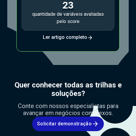
23
quantidade de variáveis avaliadas
pelo score
arrow_forward
Ler artigo completo
Quer conhecer todas as trilhas e
soluções?
Conte com nossos especialistas para
avançar em negócios complexos.
arrow_forward
Solicitar demonstração