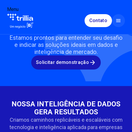
Menu
Menu
menu
Contato
ENTRE EM CONTATO
Estamos prontos para entender seu desafio
keyboard_arrow_down
Soluções
Fe
e indicar as soluções ideais em dados e
Agendar conversa
inteligência de mercado.
Compliance e Prevenção à Perdas e Fraudes
Institucional
arrow_forward
Solicitar demonstração
keyboard_arrow_down
Crédito e recuperação
Conteúdos
Inteligência de Mercado, Marketing e Vendas
Blog
Acesso
NOSSA INTELIGÊNCIA DE DADOS
GERA RESULTADOS
Mercado de Capitais
Cases
Área do cliente
Criamos caminhos replicáveis e escaláveis com
tecnologia e inteligência aplicada para empresas
Mercado Segurador