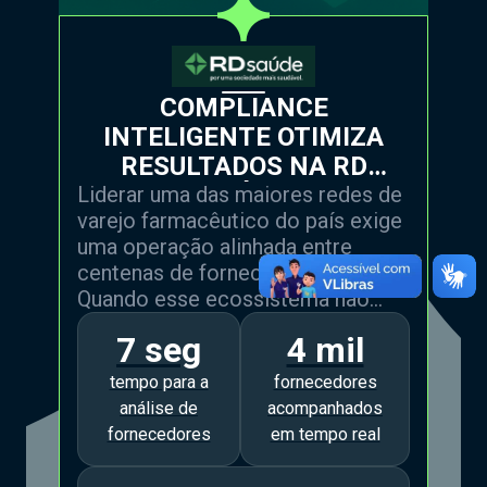
COMPLIANCE
INTELIGENTE OTIMIZA
RESULTADOS NA RD
SAÚDE
Liderar uma das maiores redes de
varejo farmacêutico do país exige
uma operação alinhada entre
centenas de fornecedores.
Quando esse ecossistema não
está integrado, surgem riscos,
7 seg
4 mil
ineficiências e barreiras ao
crescimento. Foi nesse contexto
tempo para a
fornecedores
que apoiamos a RD Saúde: com
análise de
acompanhados
uma solução de compliance
fornecedores
em tempo real
inteligente.