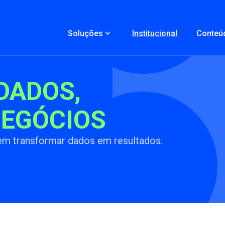
keyboard_arrow_down
Soluções
Institucional
Conteú
DADOS,
NEGÓCIOS
em transformar dados em resultados.