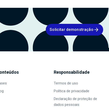
arrow_forward
Solicitar demonstração
onteúdos
Responsabilidade
ases
Termos de uso
log
Política de privacidade
Declaração de proteção de
dados pessoais