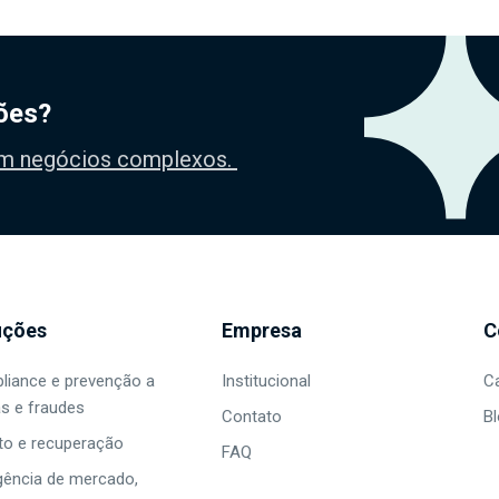
ções?
 em negócios complexos.
uções
Empresa
C
liance e prevenção a
Institucional
C
s e fraudes
Contato
B
to e recuperação
FAQ
igência de mercado,