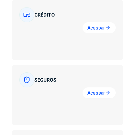
CRÉDITO
arrow_forward
Acessar
SEGUROS
arrow_forward
Acessar