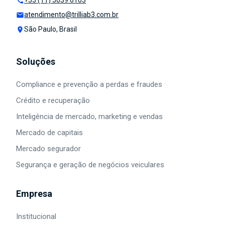
+55 (11) 5039 6103
call
atendimento@trilliab3.com.br
mail
São Paulo, Brasil
place
Soluções
Compliance e prevenção a perdas e fraudes
Crédito e recuperação
Inteligência de mercado, marketing e vendas
Mercado de capitais
Mercado segurador
Segurança e geração de negócios veiculares
Empresa
Institucional