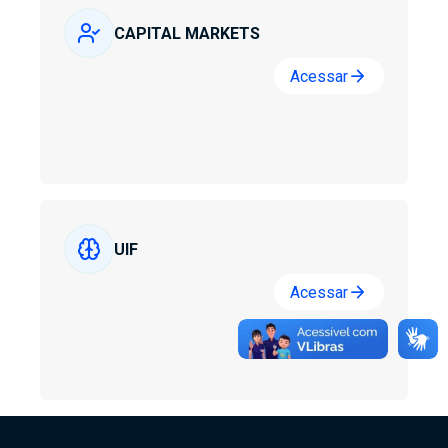
CAPITAL MARKETS
arrow_forward
Acessar
UIF
arrow_forward
Acessar