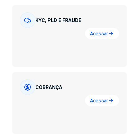
Segurança e Negócios Veiculares
KYC, PLD E FRAUDE
arrow_forward
Acessar
COBRANÇA
arrow_forward
Acessar