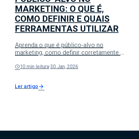
MARKETING: O QUE É,
COMO DEFINIR E QUAIS
Segurança e Negócios Veiculares
FERRAMENTAS UTILIZAR
Aprenda o que é público-alvo no
marketing, como definir corretamente e
quais ferramentas usar para criar
campanhas mais eficazes e
schedule
10 min leitura
30 Jan, 2026
direcionadas.
arrow_forward
Ler artigo