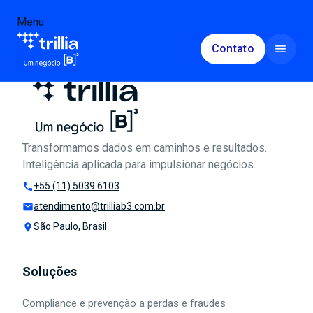
Menu
Menu
menu
Contato
Footer
keyboard_arrow_down
Soluções
Fe
Agendar conversa
Compliance e Prevenção à Perdas e Fraudes
Institucional
Transformamos dados em caminhos e resultados.
Inteligência aplicada para impulsionar negócios.
keyboard_arrow_down
Crédito e recuperação
Conteúdos
+55 (11) 5039 6103
call
atendimento@trilliab3.com.br
mail
Inteligência de Mercado, Marketing e Vendas
São Paulo, Brasil
place
Blog
Acesso
Mercado de Capitais
Soluções
Cases
Área do cliente
Compliance e prevenção a perdas e fraudes
Mercado Segurador